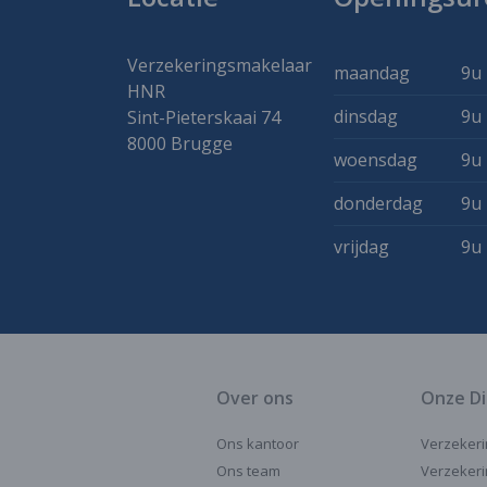
Verzekeringsmakelaar
maandag
9u 
HNR
dinsdag
9u 
Sint-Pieterskaai 74
8000 Brugge
woensdag
9u 
donderdag
9u 
vrijdag
9u 
Over ons
Onze D
Ons kantoor
Verzekeri
Ons team
Verzekeri