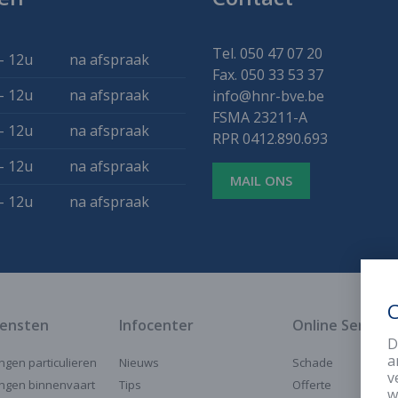
Tel. 050 47 07 20
- 12u
na afspraak
Fax. 050 33 53 37
- 12u
na afspraak
info@hnr-bve.be
FSMA 23211-A
- 12u
na afspraak
RPR 0412.890.693
- 12u
na afspraak
MAIL ONS
- 12u
na afspraak
C
iensten
Infocenter
Online Service
D
a
ngen particulieren
Nieuws
Schade
v
ngen binnenvaart
Tips
Offerte
w