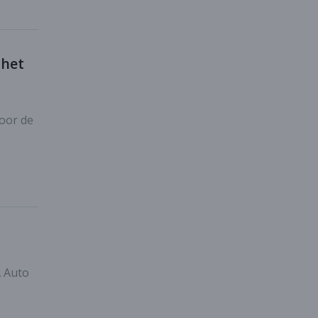
 het
door de
A Auto