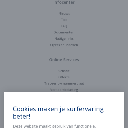
Infocenter
Nieuws
Tips
FAQ
Documenten
Nuttige links
Cijfers en indexen
Online Services
Schade
Offerte
Traceer uw nummerplaat
Verkeersbelasting
Contact
Cookies maken je surfervaring
beter!
Mail ons
Stel ons een vraag
Deze website maakt gebruik van functionele,