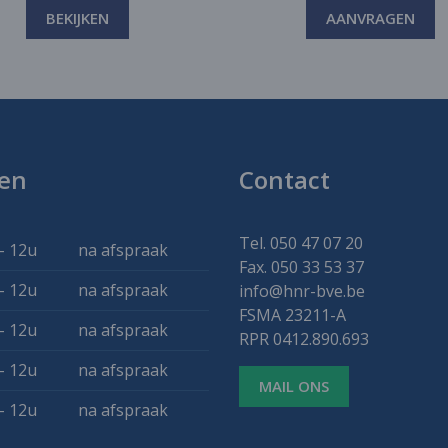
BEKIJKEN
AANVRAGEN
en
Contact
Tel. 050 47 07 20
- 12u
na afspraak
Fax. 050 33 53 37
- 12u
na afspraak
info@hnr-bve.be
FSMA 23211-A
- 12u
na afspraak
RPR 0412.890.693
- 12u
na afspraak
MAIL ONS
- 12u
na afspraak