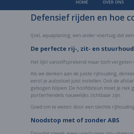
HOME
OVER ONS
Defensief rijden en hoe c
IJzel, aquaplaning, een ander voertuig dat ee
De perfecte rij-, zit- en stuurhou
Het lijkt vanzelfsprekend maar toch vergeten ve
Als we denken aan de juiste rijhouding, denken
eerst je autostoel juist instellen. Ook de afst
gebogen blijven. De hoofdsteun moet je nek go
portierhendels nauwelijks zichtbaar zijn.
Goed om te weten: door een slechte rijhouding
Noodstop met of zonder ABS
Doordat steeds meer voertuigen zijn uitgeru