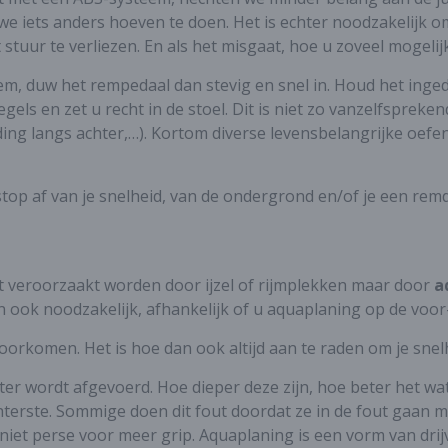
t we iets anders hoeven te doen. Het is echter noodzakelijk
tuur te verliezen. En als het misgaat, hoe u zoveel mogelijk
em, duw het rempedaal dan stevig en snel in. Houd het ingedr
spiegels en zet u recht in de stoel. Dit is niet zo vanzelfspr
jding langs achter,…). Kortom diverse levensbelangrijke oefe
op af van je snelheid, van de ondergrond en/of je een remd
et veroorzaakt worden door ijzel of rijmplekken maar door
a
n ook noodzakelijk, afhankelijk of u aquaplaning op de voor-
oorkomen. Het is hoe dan ook altijd aan te raden om je snel
er wordt afgevoerd. Hoe dieper deze zijn, hoe beter het wa
hterste. Sommige doen dit fout doordat ze in de fout gaan 
iet perse voor meer grip. Aquaplaning is een vorm van drij