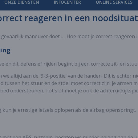
ONZE DIENSTEN
INFOCENTER
ONLINE SERVICES
orrect reageren in een noodsituat
n gevaarlijk maneuver doet… . Hoe moet je correct reageren i
ding
len dit: defensief rijden begint bij een correcte zit- en stu
 we altijd aan de ‘9-3-positie’ van de handen. Dit is echter 
and tussen het stuur en de stoel moet correct zijn: je armen m
ed ondersteunen. Tot slot moet je ook de achteruitkijkspieg
 kun je ernstige letsels oplopen als de airbag openspringt.
st met een ABS-systeem, hechten we minder belang aan de j