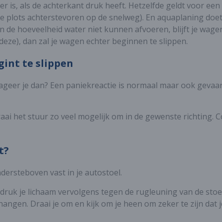
ater is, als de achterkant druk heeft. Hetzelfde geldt voor ee
a je plots achterstevoren op de snelweg). En aquaplaning doe
 de hoeveelheid water niet kunnen afvoeren, blijft je wage
eze), dan zal je wagen echter beginnen te slippen.
gint te slippen
eageer je dan? Een paniekreactie is normaal maar ook gevaarl
i het stuur zo veel mogelijk om in de gewenste richting. Co
t?
dersteboven vast in je autostoel.
 druk je lichaam vervolgens tegen de rugleuning van de stoel
 hangen. Draai je om en kijk om je heen om zeker te zijn dat je