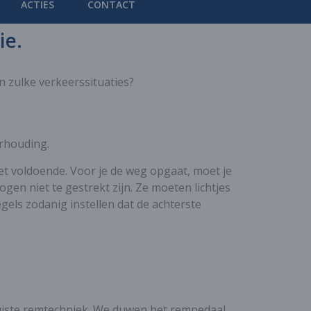
ACTIES
CONTACT
ie.
n zulke verkeerssituaties?
urhouding.
niet voldoende. Voor je de weg opgaat, moet je
ogen niet te gestrekt zijn. Ze moeten lichtjes
els zodanig instellen dat de achterste
uiste remtechniek. We duwen het rempedaal