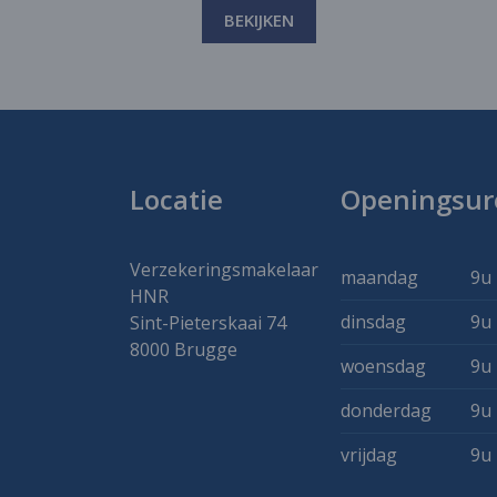
BEKIJKEN
Locatie
Openingsur
Verzekeringsmakelaar
maandag
9u 
HNR
dinsdag
9u 
Sint-Pieterskaai 74
8000 Brugge
woensdag
9u 
donderdag
9u 
vrijdag
9u 