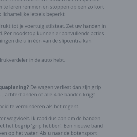
 om te leren remmen en stoppen op een zo kort
 lichamelijke letsels beperkt.
ukt tot je voertuig stilstaat. Zet uw handen in
ekend. Per noodstop kunnen er aanvullende acties
ningen die u in één van de slipcentra kan
rukverdeler in de auto hebt.
quaplaning?
De wagen verliest dan zijn grip
 , achterbanden of alle 4 de banden krijgt
heid te verminderen als het regent.
ter wegvloeit. Ik raad dus aan om de banden
met het begrip ‘grip hebben’. Een nieuwe band
ven op het water. Als u naar de botensport