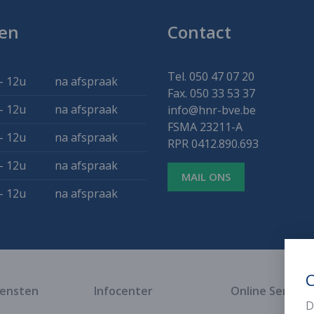
en
Contact
Tel. 050 47 07 20
- 12u
na afspraak
Fax. 050 33 53 37
- 12u
na afspraak
info@hnr-bve.be
FSMA 23211-A
- 12u
na afspraak
RPR 0412.890.693
- 12u
na afspraak
MAIL ONS
- 12u
na afspraak
C
iensten
Infocenter
Online Service
D