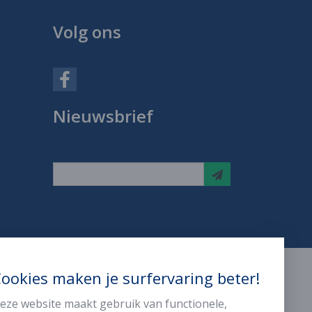
Volg ons
Nieuwsbrief
ookies maken je surfervaring beter!
s
Contact
eze website maakt gebruik van functionele,