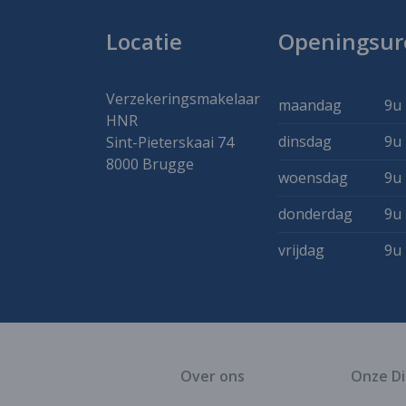
Locatie
Openingsur
Verzekeringsmakelaar
maandag
9u 
HNR
dinsdag
9u 
Sint-Pieterskaai 74
8000 Brugge
woensdag
9u 
donderdag
9u 
vrijdag
9u 
Over ons
Onze D