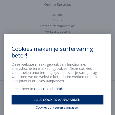
Online Services
Schade
Offerte
Traceer uw nummerplaat
Verkeersbelasting
Contact
Cookies maken je surfervaring
beter!
Mail ons
Stel ons een vraag
Deze website maakt gebruik van functionele,
Maak een afspraak
analystische en marketingcookies. Deze cookies
verzamelen anonieme gegevens over je surfgedrag
waarmee we de website beter laten werken en deze
aan jouw interesses aanpassen.
Lees meer in
ons cookiebeleid.
Privacybeleid
IDD Richtlijn
ALLE COOKIES AANVAARDEN
Disclaimer
Cookiebeleid
Cookievoorkeuren aanpassen
Remuneratiebeleid